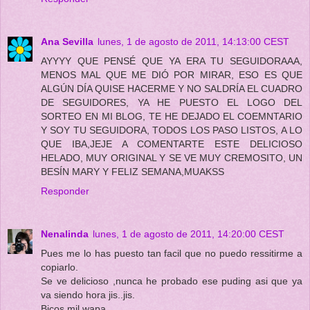
Ana Sevilla
lunes, 1 de agosto de 2011, 14:13:00 CEST
AYYYY QUE PENSÉ QUE YA ERA TU SEGUIDORAAA,
MENOS MAL QUE ME DIÓ POR MIRAR, ESO ES QUE
ALGÚN DÍA QUISE HACERME Y NO SALDRÍA EL CUADRO
DE SEGUIDORES, YA HE PUESTO EL LOGO DEL
SORTEO EN MI BLOG, TE HE DEJADO EL COEMNTARIO
Y SOY TU SEGUIDORA, TODOS LOS PASO LISTOS, A LO
QUE IBA,JEJE A COMENTARTE ESTE DELICIOSO
HELADO, MUY ORIGINAL Y SE VE MUY CREMOSITO, UN
BESÍN MARY Y FELIZ SEMANA,MUAKSS
Responder
Nenalinda
lunes, 1 de agosto de 2011, 14:20:00 CEST
Pues me lo has puesto tan facil que no puedo ressitirme a
copiarlo.
Se ve delicioso ,nunca he probado ese puding asi que ya
va siendo hora jis..jis.
Bicos mil wapa.